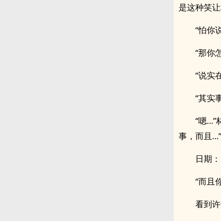
是这种笑让
“怕你
“那你
“说实
“其实
“嗯…
事，而且…
日期：20
“而且
看到许