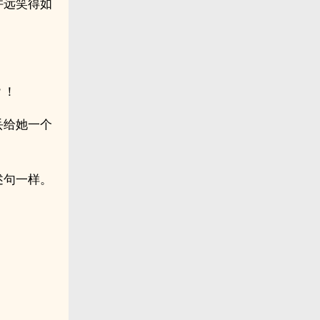
许远笑得如
？！
丢给她一个
述句一样。