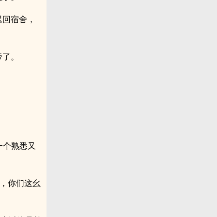
迟回宿舍，
帝了。
。
来一个熟悉又
。
哈，你们这幺