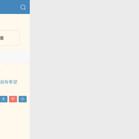
章
爷
，就有希望