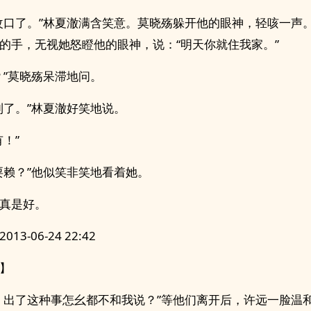
改口了。”林夏澈满含笑意。莫晓殇躲开他的眼神，轻咳一声
的手，无视她怒瞪他的眼神，说：“明天你就住我家。”
？”莫晓殇呆滞地问。
到了。”林夏澈好笑地说。
有！”
耍赖？”他似笑非笑地看着她。
真是好。
13-06-24 22:42
】
，出了这种事怎幺都不和我说？”等他们离开后，许远一脸温