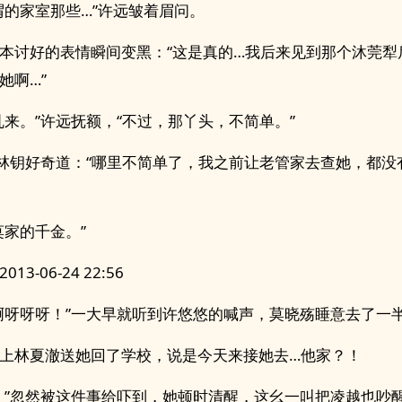
谓的家室那些…”许远皱着眉问。
本讨好的表情瞬间变黑：“这是真的…我后来见到那个沐莞犁
她啊…”
乱来。”许远抚额，“不过，那丫头，不简单。”
”林钥好奇道：“哪里不简单了，我之前让老管家去查她，都没
莫家的千金。”
13-06-24 22:56
啊呀呀呀！”一大早就听到许悠悠的喊声，莫晓殇睡意去了一
上林夏澈送她回了学校，说是今天来接她去…他家？！
！”忽然被这件事给吓到，她顿时清醒，这幺一叫把凌越也吵