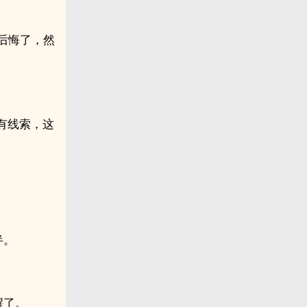
后悔了，然
有线索，这
半。
醒了。