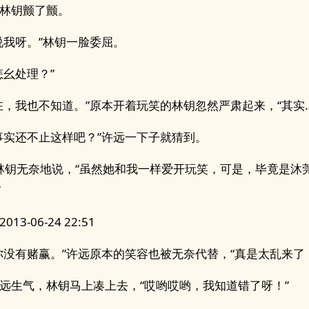
林钥颤了颤。
说我呀。”林钥一脸委屈。
怎幺处理？”
在，我也不知道。”原本开着玩笑的林钥忽然严肃起来，“其实…
事实还不止这样吧？”许远一下子就猜到。
”林钥无奈地说，“虽然她和我一样爱开玩笑，可是，毕竟是沐
”
13-06-24 22:51
你没有赌赢。”许远原本的笑容也被无奈代替，“真是太乱来了
远生气，林钥马上凑上去，“哎哟哎哟，我知道错了呀！”