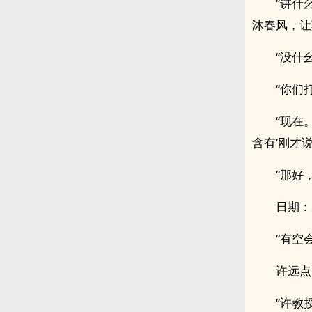
“讲什
沐春风，让
“没什
“你们
“现在
含有‘刚才
“那好
日期：20
“有空
许远点
“许教