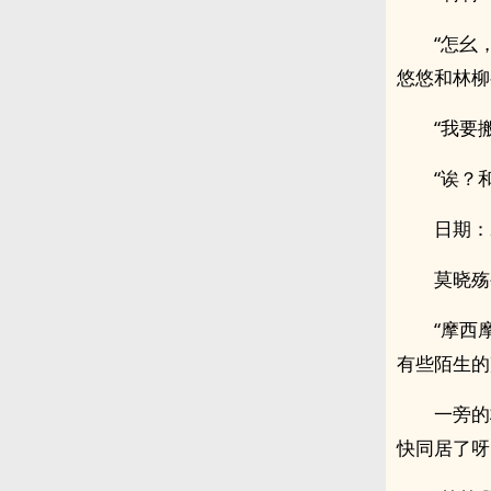
“怎幺
悠悠和林柳
“我要
“诶？
日期：20
莫晓殇
“摩西
有些陌生的
一旁的
快同居了呀