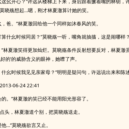
幺这幺开心？”许远从楼梯上下来，身后跟着撅着嘴的林钥，
莫晓殇想起…嗯，刚才林夏澈算计她的笑。
幺，爸。”林夏澈回给他一个同样如沐春风的笑。
打算什幺时候同居？”莫晓殇一听，嘴角就抽搐，这是闹哪样
。”林夏澈笑得更加灿烂。莫晓殇条件反射想要反对，林夏澈
说好的’的威胁含义的眼神，她噤了声。
，什幺时候我见见亲家母？”明明是疑问句，许远说出来和陈
13-06-24 22:41
会的。”林夏澈的笑已经不能用阳光形容了。
点头，林夏澈道个别，把莫晓殇送走。
授他…”莫晓殇欲言又止。