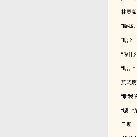
林夏澈
“晓殇。
“唔？”
“你什
“唔。”
莫晓殇
“听我
“嗯…
日期：20