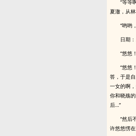
“等等
夏澈，从林
“哟哟
日期：20
“悠悠
“悠悠
答，于是自
一女的啊，
你和晓殇的
后…”
“然后
许悠悠愣在