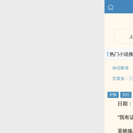
热门小说
神话断章
玄黄血：三
日期：20
“我有
莫晓殇