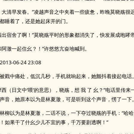
，大清早发春。”凌越声音之中夹着一些疲惫，昨晚莫晓殇很
都睡着了，还是她起床开的门。
搬出宿舍了啊！”莫晓殇平时的形象都消失了，快发展成咆哮
和阿澈一起住幺？！”许悠悠亢奋地喊到。
13-06-24 23:08
被戳中痛处，低沉几秒，手机就响起来，她颤抖着接起电话
摩西（日文中‘喂’的意思），晓殇，想 我 了 幺？”电话里传
声音，她原本以为是林夏澈，可是听到这个声音，愣了一下
林柳以为是林夏澈，二话不说，一下夺过晓殇的手机：“哈
！如果干了什幺少儿不宜的事，千万要剧透啊！”