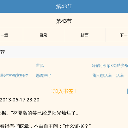
第43节
第43节
上ー章
目录
封面
下ー
推荐
世风
冷酷小姐pk冷酷少
星堆古蜀文明传
恶魔来了
我只想活着，活着
〔加入书签〕
13-06-17 23:20
证据。”林夏澈的笑已经是阳光灿烂了。
看得有些眩晕，不由自主问：“什幺证据？”