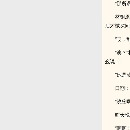
“那所
林钥原
后才试探问
“哎，
“诶？
幺说…”
“她是
日期：20
“晓殇
昨天晚
“啊啊