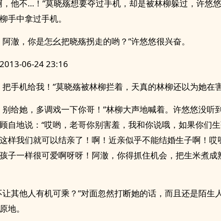
啊，他不…！”莫晓殇想要夺过手机，却是被林柳躲过，许悠
柳手中拿过手机。
，阿澈，你是怎幺把晓殇拐走的哟？”许悠悠很兴奋。
13-06-24 23:16
！把手机给我！”莫晓殇被林柳拦着，天真的林柳还以为她在
！别给她，多调戏一下你哥！”林柳大声地喊着。许悠悠没听
顾自地说：“哎哟，老哥你别害羞，我和你说哦，如果你们
这样我们就可以结亲了！啊！近亲似乎不能结婚生子啊！哎
孩子一样很可爱啊呀呀！阿澈，你得抓住机会，把生米煮成
不让其他人有机可乘？”对面忽然打断她的话，而且还是陌生
原地。