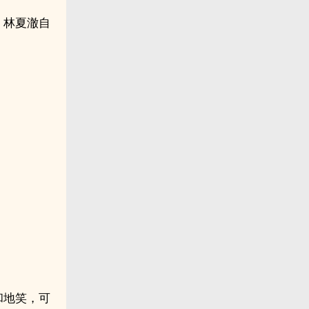
。林夏澈自
和地笑，可