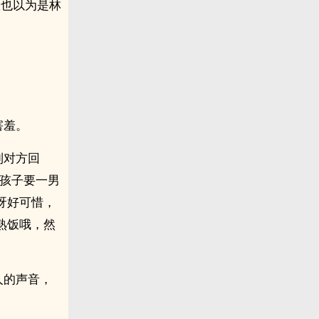
悠也以为是林
害羞。
到对方回
生孩子要一男
呀好可惜，
熟饭哦，然
人的声音，