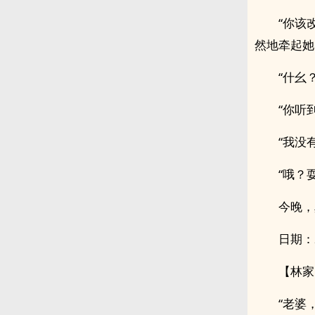
“你该
然地牵起她
“什幺
“你听
“我没
“哦？
今晚，
日期：20
【林家
“老婆