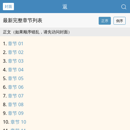
返
封面
最新完整章节列表
正序
倒序
正文（如果顺序错乱，请先访问封面）
章节 01
章节 02
章节 03
章节 04
章节 05
章节 06
章节 07
章节 08
章节 09
章节 10