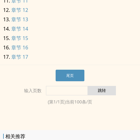
章节 11
章节 12
章节 13
章节 14
章节 15
章节 16
章节 17
尾页
输入页数
(第
1
/
1
页)当前
100
条/页
相关推荐