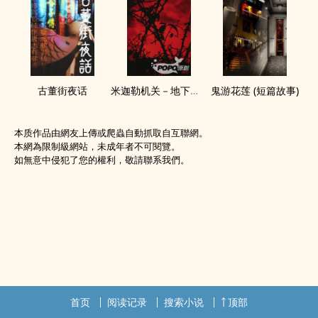
古董街夜话
米迦勒机关－地下黑狱
鬼游花莲 (短篇故事)
本质作品由網友上傳或爬蟲自動抓取自互聯網。
本網為限制級網站，未成年者不可閱覽。
如無意中侵犯了您的權利，敬請聯系我們。
首页
阅读记录
搜索小说
顶部