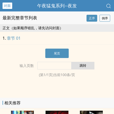
午夜猛鬼系列--夜发
封面
最新完整章节列表
正序
倒序
正文（如果顺序错乱，请先访问封面）
章节 01
尾页
输入页数
(第
1
/
1
页)当前
100
条/页
相关推荐