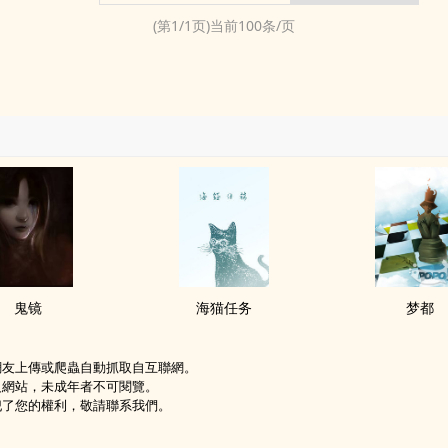
(第
1
/
1
页)当前
100
条/页
鬼镜
海猫任务
梦都
網友上傳或爬蟲自動抓取自互聯網。
級網站，未成年者不可閱覽。
犯了您的權利，敬請聯系我們。