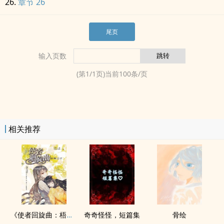
章节 26
尾页
输入页数
(第
1
/
1
页)当前
100
条/页
相关推荐
《使者回旋曲：梧桐之章》
奇奇怪怪，短篇集
骨绘