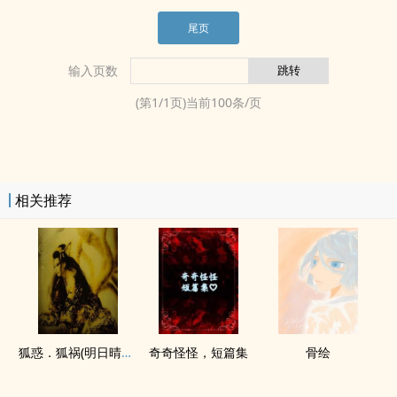
尾页
输入页数
(第
1
/
1
页)当前
100
条/页
相关推荐
狐惑．狐祸(明日晴明系列腰斩部分)
奇奇怪怪，短篇集
骨绘