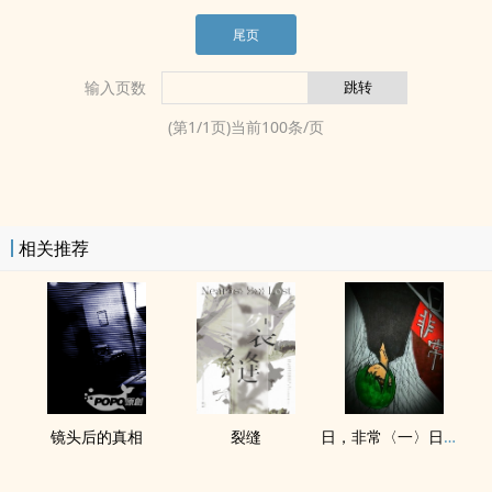
尾页
输入页数
(第
1
/
1
页)当前
100
条/页
相关推荐
镜头后的真相
裂缝
日，非常〈一〉日常与非日常