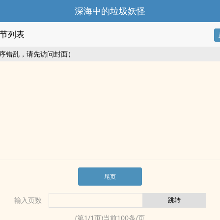
深海中的垃圾妖怪
节列表
序错乱，请先访问封面）
尾页
输入页数
(第
1
/
1
页)当前
100
条/页