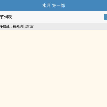
水月 第一部
节列表
序错乱，请先访问封面）