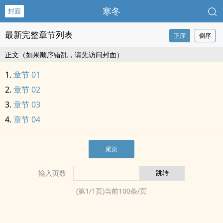
寒冬
封面
最新完整章节列表
正序
倒序
正文（如果顺序错乱，请先访问封面）
章节 01
章节 02
章节 03
章节 04
尾页
输入页数
(第
1
/
1
页)当前
100
条/页