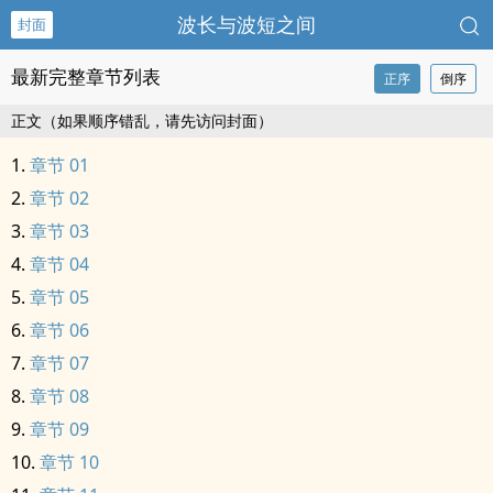
波长与波短之间
封面
最新完整章节列表
正序
倒序
正文（如果顺序错乱，请先访问封面）
章节 01
章节 02
章节 03
章节 04
章节 05
章节 06
章节 07
章节 08
章节 09
章节 10