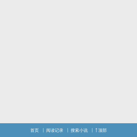
受是表面甜甜奶狗小代练，勤劳可爱
360度无死角向老板提供最优秀的代练、陪玩服务。
私底下另一个马甲却是某服务器知名的pvp大神，野外“毒瘤”。
因为坚持推销自己，终于找到机会接近了貌美多金的攻
于是摩拳擦掌，开始装萌新！
注意！：受追攻！！！高亮！雷这个的小伙伴快跑！极端受控攻控也
不建议食用，是互宠！
声控、颜控的受暗恋男神多年
网瘾少年为爱考到男神所在的城市
但发现双方现实差距过大所以在互联网上勇敢追夫的故事。
是和基友聊天的时候突发奇想的坑，不会很长。
首页
阅读记录
搜索小说
顶部