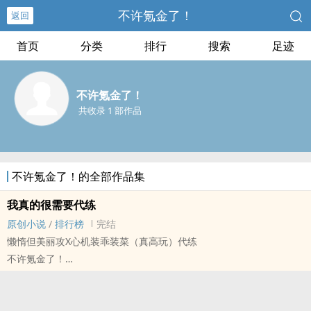
不许氪金了！
返回
首页
分类
排行
搜索
足迹
不许氪金了！
共收录 1 部作品
不许氪金了！的全部作品集
我真的很需要代练
原创小说
/
排行榜
完结
懒惰但美丽攻X心机装乖装菜（真高玩）代练
不许氪金了！
原创小说 - BL - 中篇 - 完结
HE - 小甜饼 - 网游 - 暗恋
美强