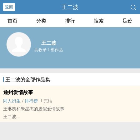
王二波
返回
首页
分类
排行
搜索
足迹
王二波
共收录 1 部作品
王二波的全部作品集
通州爱情故事
同人衍生
/
排行榜
完结
王琳凯和朱星杰的虚假爱情故事
王二波
明星[明星] - 鬼杰 同人衍生 - 真人同人 - BL
完结 - 短篇