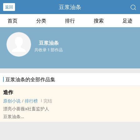
豆浆油条
返回
首页
分类
排行
搜索
足迹
豆浆油条
共收录 1 部作品
豆浆油条的全部作品集
造作
原创小说
/
排行榜
完结
漂亮小蔷薇x社畜监护人
豆浆油条
原创小说 - BL - 长篇 - 完结
星际 - ABO - 美强 - 年下
1v1