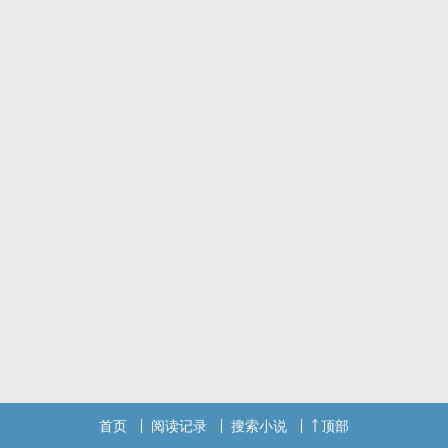
祁家小少爷生来众星捧月。
他拥有雪一样的长发，完美挑不出一丝瑕疵的容颜，是帝国最明媚的
白蔷薇。
更是万中无一的S级Alpha，这个古老家族的唯一继承人。
帝国规定，所有公民二十五岁时都要参与光脑的匹配。
结果令众人目瞪口呆。
小少爷的第一匹配对象是一个只有B级的Omega。
一个长相英俊沉稳的，一点也不像Omega的男人。
而且这个人大家都认识。
正是令众人闻风丧胆的祁家煞神，小少爷的代理监护人。
——更重要的是，男人早在一年前就死了。
难道是光脑坏了？
*
成功将小少爷拉扯‌‎成‍‎‍人‌后，蔺玄安排了一场事故光荣退休，溜回母星
养老。
全然不知没闲多久，自己的照片就出现在了全星网的八卦之中。
后来。
首页
阅读记录
搜索小说
顶部