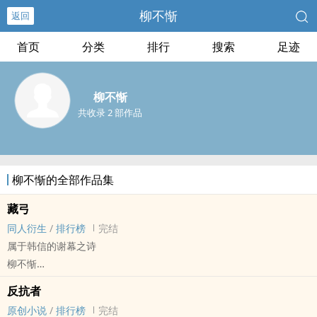
柳不惭
返回
首页
分类
排行
搜索
足迹
柳不惭
共收录 2 部作品
柳不惭的全部作品集
藏弓
‎‎‌同‌人‎‌‍衍生
/
排行榜
完结
属于韩信的谢幕之诗
柳不惭
秦汉[秦汉历史‎‎‌同‌人‎‌‍] - 韩信单人向 ‎‎‌同‌人‎‌‍衍生 - 历史‎‎‌同‌人‎‌‍ - 无CP - 短篇
反抗者
完结
原创小说
/
排行榜
完结