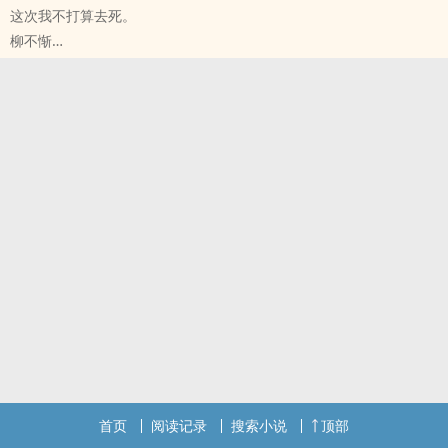
这次我不打算去死。
柳不惭
原创小说 - 现代 - 无CP - 短篇
完结
从我确认了那堵真空一般死寂的、不能逾越的高墙的存在开始，我再
也无法表演一个“正常人”。我自觉地选择不成为任何神祗、真理、道
德或希望的囚徒。同样，我也不会成为生存或死亡的囚徒。
首页
阅读记录
搜索小说
顶部