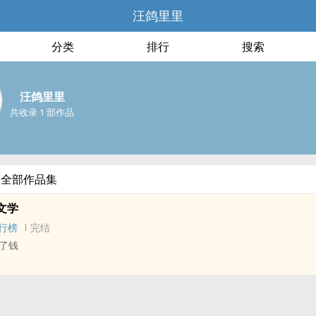
汪鸽里里
分类
排行
搜索
汪鸽里里
共收录 1 部作品
的全部作品集
文学
行榜
完结
了钱
 - 短篇 - 完结
 小甜饼 - 轻松