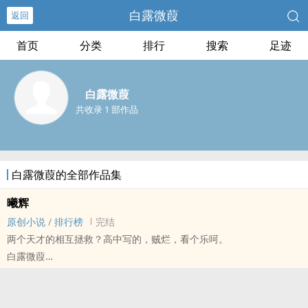
白露微葭
返回
首页
分类
排行
搜索
足迹
白露微葭
共收录 1 部作品
白露微葭的全部作品集
曦辉
原创小说
/
排行榜
完结
两个天才的相互拯救？高中写的，贼烂，看个乐呵。
白露微葭
原创小说 - 科幻 - BG - 短篇
完结