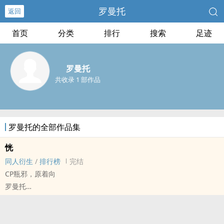
罗曼托
返回
首页
分类
排行
搜索
足迹
罗曼托
共收录 1 部作品
罗曼托的全部作品集
恍
‎同‎人‌衍生
/
排行榜
完结
CP瓶邪，原着向
罗曼托
盗笔[盗墓笔记] - 瓶邪[张起灵/吴邪] ‎同‎人‌衍生 - BL
完结 - 正剧 - HE - 大长篇
青梅竹马，之前他站发表过。正文已完结，番外周末更完