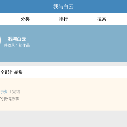
我与白云
分类
排行
搜索
我与白云
共收录 1 部作品
的全部作品集
行榜
完结
的爱情故事
 - BG - 短篇