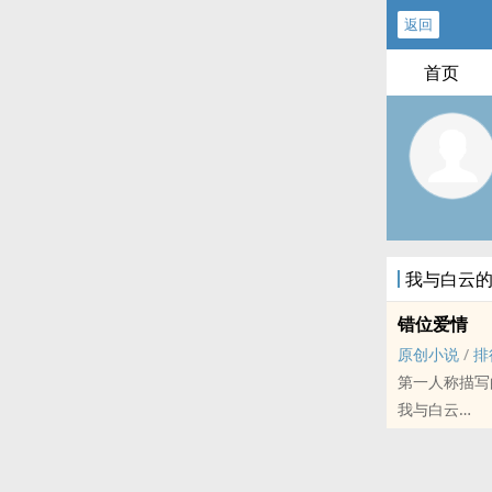
返回
首页
我与白云
错位爱情
原创小说
/
排
第一人称描写
我与白云
原创小说 - 现代
完结
是第一人称。