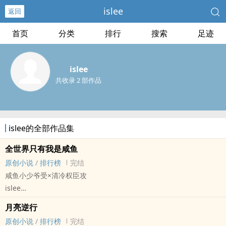
islee
返回
首页
分类
排行
搜索
足迹
islee
共收录 2 部作品
islee的全部作品集
全世界只有我是咸鱼
原创小说
/
排行榜
完结
咸鱼小少爷受×清冷权臣攻
islee
原创小说 - BL - 长篇 - 完结
月亮逆行
古代 - 小甜饼
原创小说
/
排行榜
完结
铜山西崩，洛钟东应