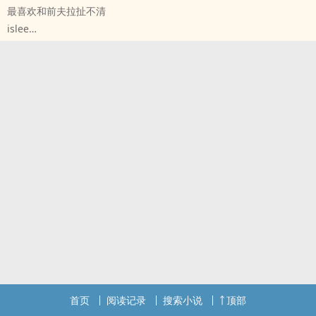
最喜欢和前夫拉扯不清
定国公府小公子盛栩舟，一日成为出身落破候府的朝堂新贵钟随的手
islee
下，咸鱼被迫开始努力翻身，他才发现看似平静的国家实际已经暗流
原创小说 - BL - 中篇 - 完结
涌动。
现代 - ABO - 破镜重圆 - 先婚后爱
钟随×盛栩舟
生子
清冷猫猫权臣攻×阳光咸鱼少爷受
深情攻 x 无情受
*背景全架空
AB（是的 他们还有个孩子）（孩子管受叫妈⚠️男妈妈预警）酸甜口拉
搞点纯爱 没有权谋
拉扯扯
都说Beta普通，难成大事，但林献愉一生要强，就要做个面面出挑的
Beta。
可还没实现目标他就摊上两件糟心事，一是他瞎了眼的Alpha爹要把
家里的公司给私生子继承，就因为他是个Beta而那私生子是个
Alpha，另一件是应酬上被下了药的他，撞上了易感期的楚砚。
为了顺利从私生子手里夺回原本就属于他的一切，林献愉决定将错就
错，重金求子。一纸合约递到楚砚面前，林献愉用银行卡上大方的一
串零交换两年假婚姻加一个孩子。
感恩收藏和小黄灯🥹
首页
阅读记录
搜索小说
顶部