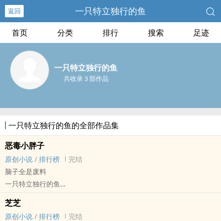
一只特立独行的鱼
返回
首页
分类
排行
搜索
足迹
一只特立独行的鱼
共收录 3 部作品
一只特立独行的鱼的全部作品集
恶毒小胖子
原创小说
/
排行榜
完结
脑子全是废料
一只特立独行的鱼
原创小说 - BL - 中篇 - 完结
芝芝
现代 - 小甜饼 - 轻松 - 狗血
原创小说
/
排行榜
完结
NP