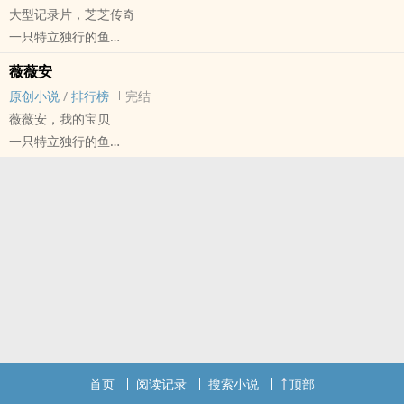
大型记录片，芝芝传奇
他是一个好色又恶毒的小胖子，他满脑子都是‎‌黄‌‎色‍废料。
一只特立独行的鱼
排雷：
原创小说 - BL - 中篇 - 完结
1.最大的雷点就是作者精神状态不太稳定以及文盲
薇薇安
小甜饼 - 狗血 - 强制爱 - 宗教
2.受转攻，无脑文……
原创小说
/
排行榜
完结
芝芝是陈家的女佣，不过他喜欢说别人坏话。
薇薇安，我的宝贝
排雷：
一只特立独行的鱼
1.芝芝是男的。
原创小说 - BL - 短篇 - 完结
2.作者精神状态不太稳定
雷文 - 三观不正 - 荤素均衡
首页
阅读记录
搜索小说
顶部