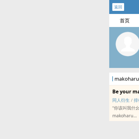
返回
首页
makoha
Be your m
同人衍生
/
排
“你该叫我什幺
makoharu
恋与[恋与制作人
短篇 - 完结