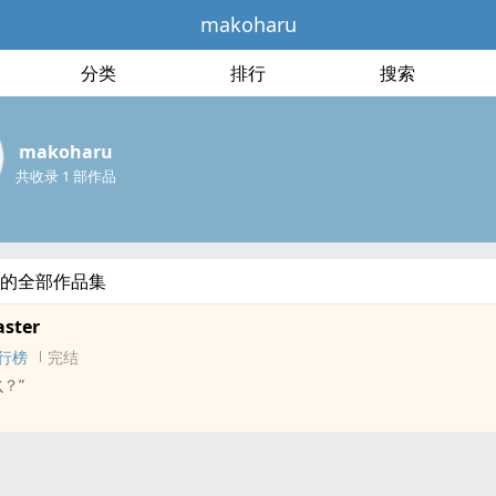
makoharu
分类
排行
搜索
makoharu
共收录 1 部作品
ru的全部作品集
aster
行榜
完结
？”
] - 李泽言/你 同人衍生 - 游戏同人 - BG