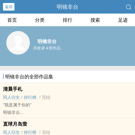
明镜非台
返回
首页
分类
排行
搜索
足迹
明镜非台
共收录 4 部作品
明镜非台的全部作品集
清晨手札
‎‎同‎‍人‌衍生
/
排行榜
完结
“我是属于你的”
明镜非台
小排球[排球少年！！] - 月山[月岛萤/山口忠] ‎‎同‎‍人‌衍生 - BL
直球月岛萤
中篇 - 完结
‎‎同‎‍人‌衍生
/
排行榜
完结
*两个小甜豆一起长大，相伴相生的故事