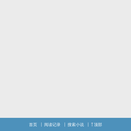
一番坎坷，终于重归于好的小叶导和小易总回忆当初。
叶向杨：我这人吧，没啥毛病，就是脾气有点冲动
易乐：比如？
叶向杨：当年误会你是我老爹私生子，骗你接近你，打算小小地报复
我老爹一下。
易乐：然后？
叶向杨：看到你坐轮椅，挺乖的，又有点心疼......
易乐：结果？
叶向杨：还是不小心玩脱了，害你记恨了我六年？
易乐：.......六年五个月。
叶向杨揽人，觉着挺美：也算变相地对我念念不忘了......
易乐红着耳朵掏出手机：哥，还是把你欠我的账先还上吧。
叶向杨：哦。（开始脱外套......）
叶向杨(攻) X 易乐(受)
毒舌导演 X 假乖金主，前半部分少年期，后半部分娱乐圈
酸酸甜甜虐虐
首页
阅读记录
搜索小说
顶部