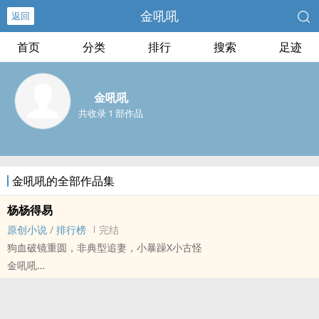
金吼吼
返回
首页
分类
排行
搜索
足迹
金吼吼
共收录 1 部作品
金吼吼的全部作品集
杨杨得易
原创小说
/
排行榜
完结
狗血破镜重圆，非典型追妻，小暴躁X小古怪
金吼吼
原创小说 - BL - 大长篇 - 完结
现代 - HE - 主攻视角 - 破镜重圆
荤素均衡