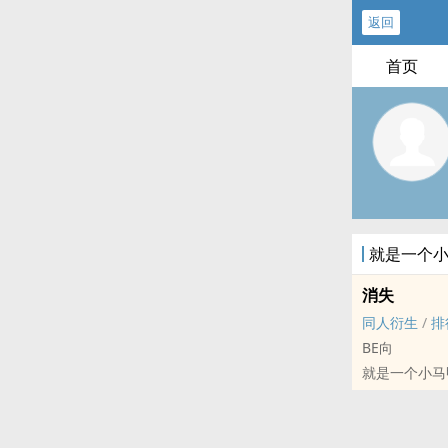
返回
首页
就是一个小
消失
同人衍生
/
排
BE向
就是一个小马
柯南[名侦探柯
BG - 短篇 - 