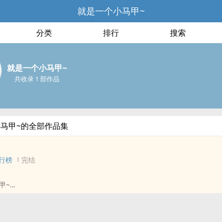
就是一个小马甲~
分类
排行
搜索
就是一个小马甲~
共收录 1 部作品
马甲~的全部作品集
行榜
完结
甲~
南] - 新志[工藤新一/宫野志保] 同人衍生 - 动漫同人
完结