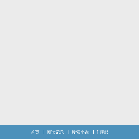
只是那个带给他噩梦的男人却再次回归了。
-
只有强制没有爱
建议使用阅读模式，章节排列较乱
自行避雷
西方架空/没有三观/不定时更新/有艺术加工
首页
阅读记录
搜索小说
顶部