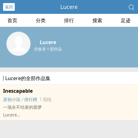
Lucere
返回
首页
分类
排行
搜索
足迹
Lucere
共收录 1 部作品
Lucere的全部作品集
Inescapable
原创小说
/
排行榜
完结
一场永不结束的噩梦
Lucere
原创小说 - BL - 长篇 - 完结
暗黑 - 西方 - 强制爱 - ‍高‎‎‍H‌
莱斯特以为离开了战场他的生活会回归原样，