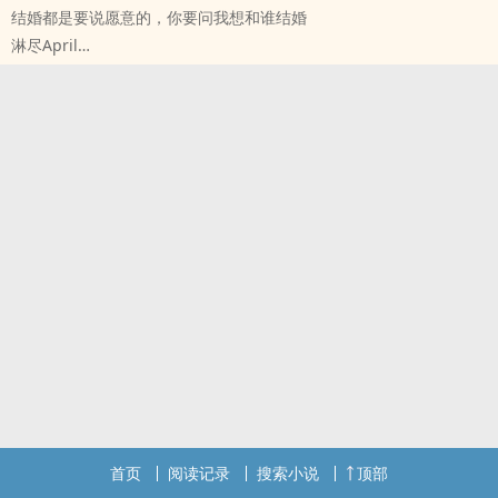
结婚都是要说愿意的，你要问我想和谁结婚
淋尽April
- 同人衍生 - GL - 短篇 - 完结
首页
阅读记录
搜索小说
顶部