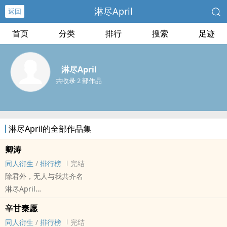
淋尽April
返回
首页
分类
排行
搜索
足迹
淋尽April
共收录 2 部作品
淋尽April的全部作品集
卿涛
同人衍生
/
排行榜
完结
除君外，无人与我共齐名
淋尽April
- 同人衍生 - GL - 短篇 - 完结
辛甘秦愿
天生宿敌，永世爱侣
同人衍生
/
排行榜
完结