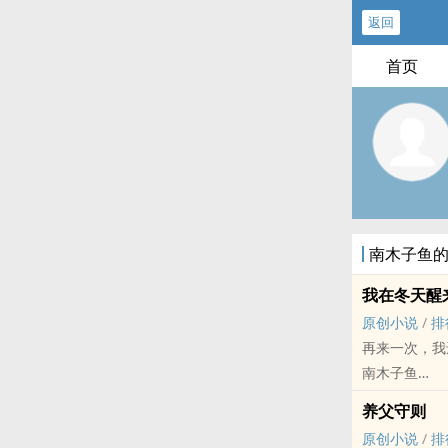
返回
首页
南木子鱼
我在冬天醒
原创小说
/
排
再来一次，我
南木子鱼
原创小说 - BL
养父守则
现代 - HE - 
原创小说
/
排
楚遇死在了哥