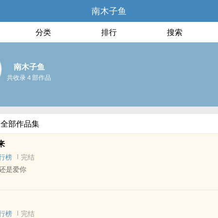
南木子鱼
分类
排行
搜索
南木子鱼
共收录 4 部作品
的全部作品集
来
行榜
完结
还是爱你
 - 长篇 - 完结
重生 - 骨科
行榜
完结
哥婚礼的那一天，他割下了纹着哥哥名字的那一块皮肤，毫无负担的送到