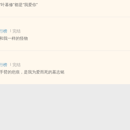
叶暮修”都是“我爱你”
任何犹豫的从楼上跳了下去。
，这样的死法一定很丑，可他就是要让楚莫秋永远忘不了他，他要用最惨
 - 长篇 - 完结
都无法走出他的阴影。
暗恋 - 父子
一分，每一秒都是他哥哥的脸。只是楚遇没有想到，自己会重生。
行榜
完结
哥哥说过，哥，你能陪我去看雪山吗？
和我一样的怪物
想到，有一天自己养大的孩子，会压着他对他说：“谁他妈想当你的儿子。
哥，我想去看雪山。
攻*为爱成零精英受
 - 长篇 - 完结
下
暗黑 - 病娇
行榜
完结
看到向珩生的时候，他正站在开满蔷薇花的阳台上，闭着眼睛，拉着小提
手臂的疤痕，是我为爱而死的墓志铭
白色的头发随着春末的风，微微拂动着，洁白的身子和艳丽的红交织成了
秒，顾简霄的心脏没有理由的被牵扯了一下。
 - 长篇 - 完结
 狗血 - 第一人称
的那一刻开始，就不断被人告诫，你是来赎罪的。他被困在他哥哥亲手为
，年复一年的虐待着，他想着，要是所有人都死了，就好了。
温柔哥哥受
制爱。
睫毛轻颤了一下，然后笑得几乎站不起身，他有些扭曲的声音响了起来，
你，所以我要把你变成和我一样的怪物。”