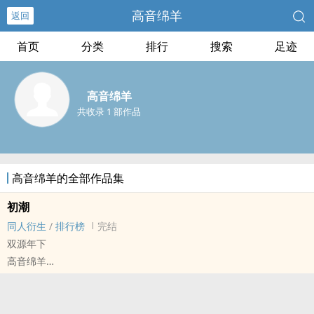
高音绵羊
返回
首页
分类
排行
搜索
足迹
高音绵羊
共收录 1 部作品
高音绵羊的全部作品集
初潮
‌‎‍同‎人‌‍‍衍生
/
排行榜
完结
双源年下
高音绵羊
龙族[龙族] - 双源[源稚生/源稚女] ‌‎‍同‎人‌‍‍衍生 - 小说‌‎‍同‎人‌‍‍ - BL - 短篇
完结
十六岁的夏天，源稚女身体里的另一套器官开始苏醒。他在惊慌中请