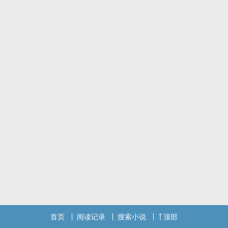
求哥哥的帮助、要求哥哥的帮助、榨取哥哥的帮助。
与此同时苏醒的，还有他们都尚未感知到的另一种力量。
首页
阅读记录
搜索小说
顶部