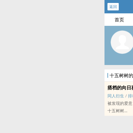
返回
首页
十五树树
搭档的向日
‍‎‎同‎‌人‌衍生
/
排
被发现的爱意
十五树树
- 敏而好学 ‍‎‎同
小甜饼