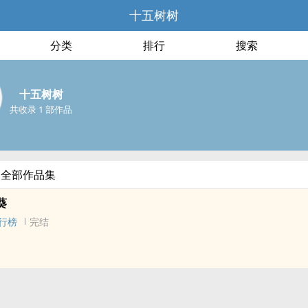
十五树树
分类
排行
搜索
十五树树
共收录 1 部作品
的全部作品集
葵
行榜
完结
‎‌人‌衍生 - GL - 短篇 - 完结