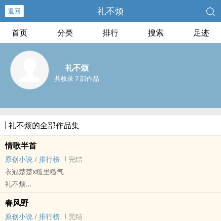
礼不烦
返回
首页
分类
排行
搜索
足迹
礼不烦
共收录 7 部作品
礼不烦的全部作品集
情歌半首
原创小说
/
排行榜
完结
衣冠楚楚x糙里糙气
礼不烦
原创小说 - BL - 长篇 - 完结
春风野
现代 - HE - 暧昧 - 破镜重圆
原创小说
/
排行榜
完结
强强