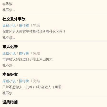
春风浪
老夫老夫穷折腾差点折腾黄！
礼不烦
成熟男人分手前后
原创小说 - BL - 长篇 - 完结
司机x总裁
社交意外事故
暧昧 - 扮猪吃虎 - 因缘邂逅 - 年下
………………………
原创小说
/
排行榜
完结
康安县，穷乡僻壤。
初冬的晚高峰，红彤彤黑压压，纵使豪车跑在环路上也很吃力，赵酒
深夜约男人来家里打拳和那啥有什幺区别？
大导演刘梅的文艺片《野火》即将在这里开拍，影帝白萧何主演，故
烟瘾犯了但是不能抽，毕竟开的是大老板的专车。
礼不烦
事题材保密，网传已经低调开机。
赵酒心里烦躁、闹心，还有不少茫然，这几个月他一直这样。
原创小说 - BL - 长篇 - 完结
“纯良无害”顶流影帝X扶贫县网吧老板
东风迟来
接机大厅人来人往，赵酒只一眼便看到了人——阜北集团如今的掌舵
现代 - 暧昧 - 因缘邂逅 - 强强
天上地上的两个人，是外网某知名小众付费app的点赞之交。
原创小说
/
排行榜
完结
人，刑凤。
“禁欲”精英X潇洒“混混”
市井糙汉好好过日子撞上冰山男大
网络情缘 强强暧昧 情投意合
礼不烦
小行星，近两年最火的社交软件
原创小说 - BL - 长篇 - 完结
贺秋臣和鹿白的不匹配度高达99.9%
本命好友
强强 - 年下 - 直掰弯
所以到底约还是不约？
原创小说
/
排行榜
完结
糙帅老男人遭遇沉稳‍腹‍‍‎黑‌冰山
高亮：文案所占篇幅少
日常不想做人（云峥）X好会做人（闻昭）
你为生活潇潇洒洒，我为爱情步步为营
礼不烦
注意：年下直掰弯 本质是市井小甜饼
原创小说 - BL - 短篇 - 完结
温柔猎捕
小甜饼 - 暧昧 - 暗恋 - 强强