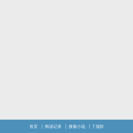
*偷窥/监听/水煎舔批/扇巴掌/宫交
*攻受已成年
*⚠️受和别人发生关系⚠️
跟踪睡奸美貌酷哥受
“ 这个婊子下面居然真的长了个逼！”
首页
阅读记录
搜索小说
顶部