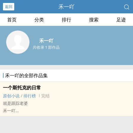
禾一吖
返回
首页
分类
排行
搜索
足迹
禾一吖
共收录 1 部作品
禾一吖的全部作品集
一个斯托克的日常
原创小说
/
排行榜
完结
就是跟踪老婆
禾一吖
原创小说 - BL - 短篇 - 完结
现代 - 第一人称 - 日常 - 暗恋
*一个stalker的日常