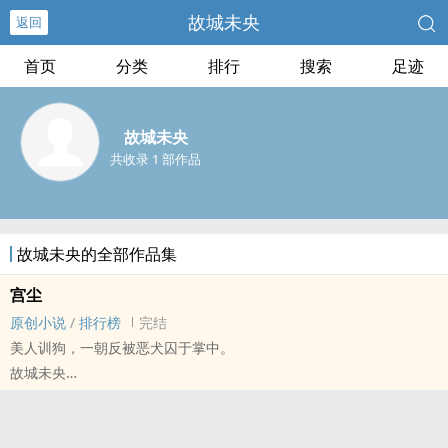
故城未央
返回
首页
分类
排行
搜索
足迹
故城未央
共收录 1 部作品
故城未央的全部作品集
宫尘
原创小说
/
排行榜
完结
美人训狗，一朝反被恶犬囚于掌中。
故城未央
原创小说 - BL - 长篇 - 完结
古代 - 狗血 - 破镜重圆 - 强制爱
骨科