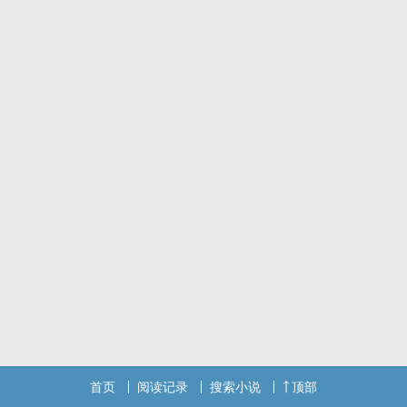
隐忍疯批假太监攻×恶毒娇纵美人受
假太监×伪太子
萧霁死了。
死在一个无人知晓的雪夜里。
然后他重生了。
就在四皇子生辰宴的前一夜。
——
萧宁，堂堂南舜太子，更是当今圣上最疼爱的四皇子。金枝玉叶，荣
宠加身，享尽世间荣华富贵。
他是宫里风头无两的四皇子，更是整个南舜受万人敬仰的太子殿下。
可明珠终有蒙尘之时。
元和四年后，他性情大变，喜怒不定，坊间更有传闻他以凌虐宫人为
乐。众人畏他惧他，昔日玩伴更是退避三舍。
金殿之上
唯有一人半跪在地，神色虔诚，眸底浮光晃动，又明如净雪。
“奴才，甘为殿下麾下恶犬。”
双恶人！！美人训狗＆被驯服
首页
阅读记录
搜索小说
顶部