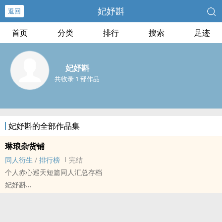
妃妤斟
返回
首页
分类
排行
搜索
足迹
妃妤斟
共收录 1 部作品
妃妤斟的全部作品集
琳琅杂货铺
‌‎‌同‎人‍‎衍生
/
排行榜
完结
个人赤心巡天短篇‌‎‌同‎人‍‎汇总存档
妃妤斟
- ‌‎‌同‎人‍‎衍生 - 小说‌‎‌同‎人‍‎ - BL - 完结
中篇
请尊重作者，不建议任何有雷点的人来阅读