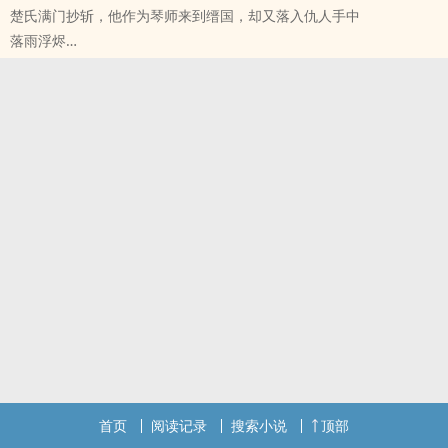
楚氏满门抄斩，他作为琴师来到缙国，却又落入仇人手中
冷‍美‌‍人‍丞相（嵇云）x直白凶猛有野心的皇子小狼崽（李绒）
落雨浮烬
*
原创小说 - BL - 长篇 - 完结
属性关系：
古代 - HE - 先婚后爱 - 荤素均衡
李愫x嵇云（互攻）（青梅竹马）
风流侠气小狼公子攻×清冷且欲疯批‎美‌‎人‎‌‍受‎‎
李愫（攻）x李绒（受）（伪父子）
萧洛卿×楚兰漈(楚栖幽)
李绒（攻）x嵇云（受）（……？）
(缙国三公子×郢国令尹庶子)
*
***
剧情以李愫x李绒为主
欲·风·雨​
李愫李绒没有血缘关系，李愫不洁（另外两位也不知道算不算洁……
爱自欲念而始，风​潇雨晦
*
楚栖幽生来便背负着重重罪孽。
小短文，缘更，很抽象，一本正经的抽象，离谱但又没写什幺过火
宿命难逃，四面楚歌，楚氏满门抄斩之后，他侥幸不死，却又落入父
的，可能有雷，建议鱼鱼们三思而后决定要不要看
亲的仇人手中。
*
他父亲的仇人，正是萧洛卿。
不授权任何转载，不会以任何名义收费
缙国大权旁落，萧氏受制于人，皆拜楚令尹所赐。
也请大家不要在其他平台提起这篇文章
萧洛卿揣着恨来见楚栖幽，将楚栖幽扑倒在泥水之中。他一口咬在他
脖子上，尝到了泥与血的腥。
首页
阅读记录
搜索小说
顶部
“劲风折竹兮泥侵雪，暮雨生凉兮一砚清。”