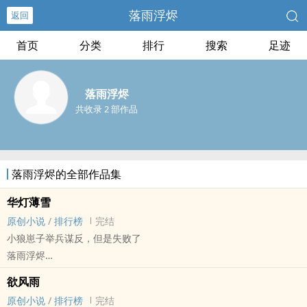
落雨浮烬
返回
首页
分类
排行
搜索
足迹
落雨浮烬
共收录 2 部作品
落雨浮烬的全部作品集
华灯薄雪
原创小说
/
排行榜
完结
小狼崽子举兵谋反，但是失败了
落雨浮烬
原创小说 - BL - 短篇 - 完结
欲风雨
古代 - 轻松 - 宫廷侯爵 - 开放关系
原创小说
/
排行榜
完结
暴戾变态但怕媳妇[单指嵇云]的妩媚‍美‌‍人‍皇帝攻（李愫）x温柔善良清