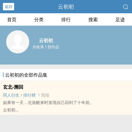
云初初
返回
首页
分类
排行
搜索
足迹
云初初
共收录 1 部作品
云初初的全部作品集
玄北-溯回
‍‌‎同‌‎‎人‍‌衍生
/
排行榜
完结
如果有一天，北洛醒来时发现自己回到了十年前。
云初初
古剑[古剑奇谭系列游戏及衍生影视作品] - 玄北（玄戈/北洛） ‍‌‎同‌‎‎人‍‌衍
生 - 游戏‍‌‎同‌‎‎人‍‌ - BL
完结 - 中篇