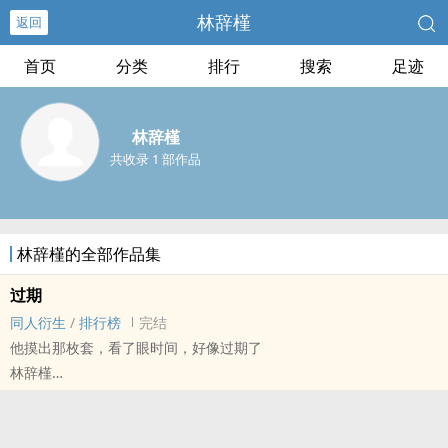
林辞槿
返回
首页
分类
排行
搜索
足迹
林辞槿
共收录 1 部作品
林辞槿的全部作品集
过期
‍‌‎同‍‌‎人‌‎‍衍生
/
排行榜
完结
他摸出那枚套，看了眼时间，好像过期了
林辞槿
- ‍‌‎同‍‌‎人‌‎‍衍生 - 混合性向 - 中篇 - 完结
正剧 - 暧昧 - ‌‌‍高‌H‌‍‍