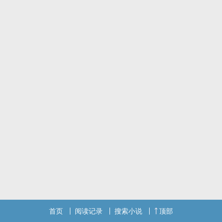
番外分两部分，一部分是有一些悲伤怅惘的，有一部分是甜蜜的，我
会尽力在过年前把第一部分更新完～求收藏求关注
从小经历不幸的孙志宇，由于家庭的原因性格闭塞，不愿与人交往，
对所有人都保持着一种礼貌的疏离感，对人无理由的温柔的背后是一
颗脆弱敏感的心。
自卑脆弱的孙志宇原本打算带着自己无法见人的秘密一个人到老——
直到遇到了周跃麟。周跃麟用爱和守护温暖了孙志宇，抚平了他的伤
口。二人因为与彼此的默契、相似的经历，爱上了对方。这样禁忌的
爱情在心中发芽，双方对此心照不宣。直到某个时刻，这样的秘密再
也无法成为秘密。
主线：孙志宇✖️周跃麟
冰山自卑团宠受✖️宠溺温柔老攻
首页
阅读记录
搜索小说
顶部