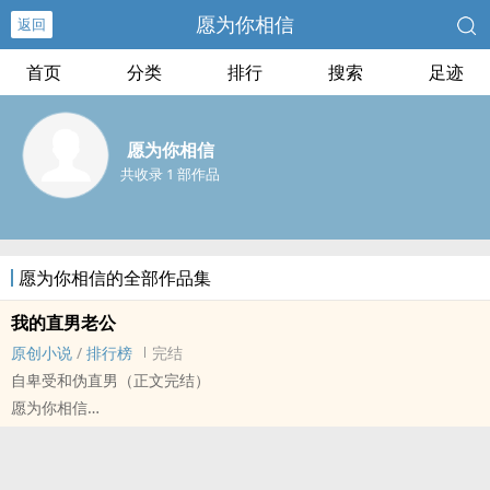
愿为你相信
返回
首页
分类
排行
搜索
足迹
愿为你相信
共收录 1 部作品
愿为你相信的全部作品集
我的直男老公
原创小说
/
排行榜
完结
自卑受和伪直男（正文完结）
愿为你相信
原创小说 - BL - 长篇 - 完结
HE - 校园 - 因缘邂逅 - 直掰弯
攻宠受