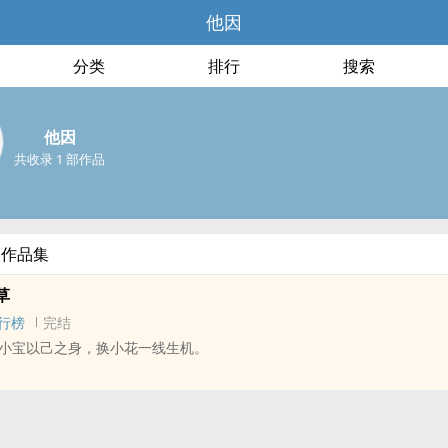
他因
分类
排行
搜索
他因
共收录 1 部作品
部作品集
草
行榜
完结
小宝以己之身，换小花一线生机。
‍‎人‍‍衍生 - 影视‎同‌‍‎人‍‍ - BL - 短篇