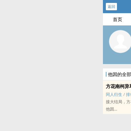
返回
首页
他因的全
方花南柯异
‎同‌‍‎人‍‍衍生
/
排
接大结局，方
他因
莲花楼 - 方花 ‎同‌
完结