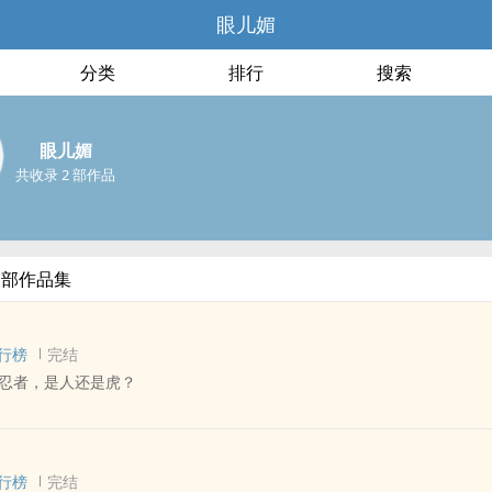
眼儿媚
分类
排行
搜索
眼儿媚
共收录 2 部作品
全部作品集
行榜
完结
忍者，是人还是虎？
 - 中篇 - 完结
- ‍‌人‍‌兽‍
行榜
完结
爱，