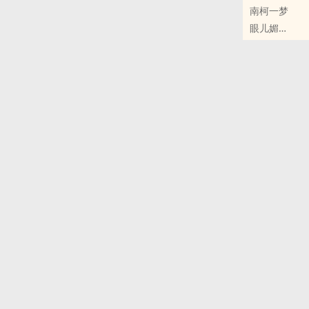
南柯一梦
竟只是泡影一
眼儿媚
他被伤了心，
原创小说 - BL
上天却让他与
仙侠 - 肉渣
与兽之欲，道
爱恨交错之间
说到底。不过
-------预警-----
致郁系，慎入
（2007年