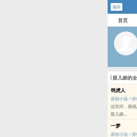
返回
首页
眼儿媚的
饲虎人
原创小说
/
排
这世间，最残
眼儿媚
原创小说 - BL
一梦
古代 - BE - 重口 
原创小说
/
排
人世间你情我