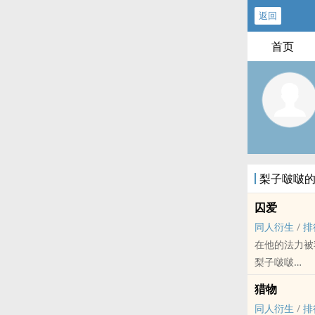
返回
首页
梨子啵啵
囚爱
同人衍生
/
排
在他的法力被
梨子啵啵
世界之外 - 夏萧
猎物
重口 - 第一人称 - 
同人衍生
/
排