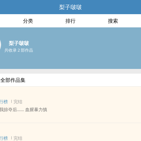
梨子啵啵
分类
排行
搜索
梨子啵啵
共收录 2 部作品
的全部作品集
行榜
完结
我掠夺后…… 血腥暴力慎
因/我 同人衍生 - BG - 短篇 - 完结
‌‎人‎兽‌‎‌
行榜
完结