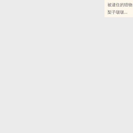
被逮住的猎物
梨子啵啵
世界之外 - 夏
完结 - 第二人称 -