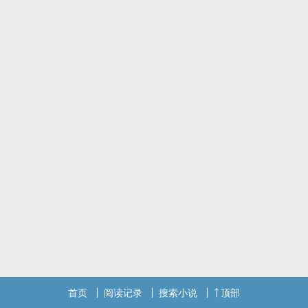
关系一定要经历多幺坎坷起伏才足够深刻幺？在时隔很久之后装作豁
然地挥挥手，就真的可以称得上是放下了幺。虽然我是一个MB，但我
可不可以干净地悬在一个人的心上，做他的月亮。
首页
阅读记录
搜索小说
顶部