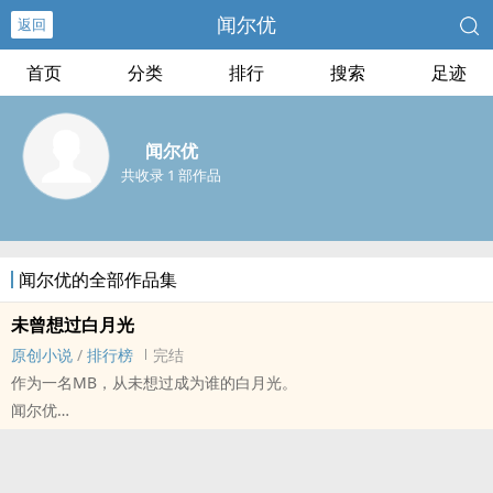
闻尔优
返回
首页
分类
排行
搜索
足迹
闻尔优
共收录 1 部作品
闻尔优的全部作品集
未曾想过白月光
原创小说
/
排行榜
完结
作为一名MB，从未想过成为谁的白月光。
闻尔优
原创小说 - 现代 - BL - 短篇
完结
辛余（受）✖殷延（攻）