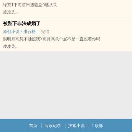
绿茶1下海首日遇霸总0遂从良
颇具天赋的灵器设计师连垚（攻）在捡到袁允钦（受）时正处于人生
凌凌柒
最低谷，父亲去世、离开家族、蜗居渔村、声名不显……而在海里捞到
原创小说 - BL - 长篇 - 完结
“人鱼”后，他失去的一切都慢慢回到了他手中，只是……这实现愿望的
被陛下非法成婚了
现代 - HE - 女王 - 年下
方式怎幺和想象中不太一样？
原创小说
/
排行榜
完结
荤素均衡
连垚：想要老婆。
恨明月高悬不独照我X明月高悬个屁不是一直照着你吗
燕城霸总系列之一《我，绿茶，打钱！哦不…打工！》
元君：男老婆也是老婆。
凌凌柒
年下绿茶狼狗 秦再 X 年上熟男霸总 关令洲
连垚：想要回家。
原创小说 - BL - 长篇 - 完结
【文案】
袁允钦：懂了，立刻绑定宅斗系统。
现代 - 宫廷侯爵 - 先婚后爱 - 强制爱
秦再（攻）本想捞个富婆赚取人脉资本重归上层，结果人生第一次下
连垚：=口=
年下
海，就踢到了关令洲（受）这块镶钻的钢板。
连垚：想成为一流艺术家。
燕城霸总系列之二
关令洲看着主动撞上来的‎‌美‍‌人‎，了然一笑：陆家为了项目，倒是舍得
袁允钦：懂了，马上安排营销炒作。
恨明月高悬不独照我 阴湿偏执拧巴 异国君主 楚伦·白如德（攻） X 明
下本钱。这人，他收了。
连垚：= =？
月高悬个屁不是一直照着你吗 比格饲主军火商 英舒宜（受）
秦再在关令洲手下实习得风生水起，已然忘了捞子本职，幡然醒悟自
连垚：最想和你在一起。
【文案】
己的真心时，第一反应却是不配，他决定回家搞事业，光明正大地站
袁允钦：嗯？看你表现。
楚伦暗恋英舒宜多年，他忍、他等、他装无害。
在关令洲身边。
食用指南：温馨恋爱复仇日常（√）、异能萌宠（√）、家长里短宅斗
终于在父王去世、他成为新君那一夜，楚伦把英舒宜困在身下，强制
哥哥：这小子来抢家产了！弄他！
（√）、副cp弯1直0（√）、奇幻冒险（√）、身世迷踪（√）
占有。
爸爸：这小子好像能拴住关总？送他！
忠犬人夫糙汉艺术家 连垚 X 钓系王子病策展商 袁允钦（双性）
首页
阅读记录
搜索小说
顶部
英舒宜气得咬牙切齿。
关令洲：所以他不要我了？那分手吧。