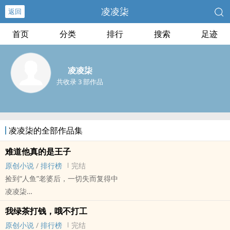
凌凌柒
返回
首页
分类
排行
搜索
足迹
凌凌柒
共收录 3 部作品
凌凌柒的全部作品集
难道他真的是王子
原创小说
/
排行榜
完结
捡到“人鱼”老婆后，一切失而复得中
凌凌柒
原创小说 - BL - 长篇 - 完结
我绿茶打钱，哦不打工
现代 - 轻松 - 双性 - 忠犬
原创小说
/
排行榜
完结
‎1‌v‌1‌‌