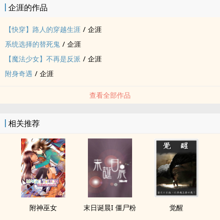
企涯的作品
从来没想过这点。
可能有的时候笔下的主角会有自己的想法吧？所以自然而然地就这样
【快穿】路人的穿越生涯
/
企涯
写了囧
系统选择的替死鬼
/
企涯
不过无CP这点是不会改的，毕竟只在结尾出现的佳慧她对象，就只占
【魔法少女】不再是反派
/
企涯
了整篇文这么小的一部分，改成BG文感觉好像在骗点击啊囧
就这样，谢谢大家的支持！
附身奇遇
/
企涯
封面制作来源：在线免费封面制作网站 www.canva.com
查看全部作品
相关推荐
附神巫女
末日诞晨I 僵尸粉
觉醒