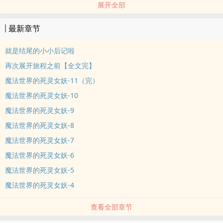
展开全部
但她却没想到，死后居然会被高位面的组织看中
于是，随波逐流的她就成为了穿越公司的员工之一……
最新章节
不过，她要走的剧情没有半点‌‎高‌‎潮‌‍‎迭起的刺激，因为她走的是背景板
路线
就是结尾的小小后记啦
没错，不停地穿越，成为一个个丰富世界背景的背景板……你愿意来了
再次展开旅程之前【全文完】
解她的故事吗？
魔法世界的死灵女妖-11（完）
——————————————————————
魔法世界的死灵女妖-10
日更无CP长篇文，预计至少会写八个世界。
加更随机掉落。
魔法世界的死灵女妖-9
第三个世界将进入收费阅文，我保证会火力全开码出来哟～！
魔法世界的死灵女妖-8
（第一次搞收费模式，不是很熟练，还请多多指教！）
魔法世界的死灵女妖-7
————————————————————————
魔法世界的死灵女妖-6
2020年10月16号备注：
魔法世界的死灵女妖-5
本文八个世界结束～
现在进入倒数完结阶段，本来在养肥本文的大家（如果有的话），可
魔法世界的死灵女妖-4
以考虑过段时间就宰了食完哦～
查看全部章节
虽说这是无CP的文啦，可是在结尾的部分佳慧谈恋爱了耶！
其实我也很意外佳慧会谈恋爱……这完全不在我的预料之内，我的大纲