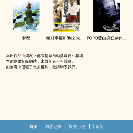
梦都
绝对零度Ⅱ file2 太岁 试阅版
‎‎P‍‌‎O‌P‍‌‍O‍蓝白疯狂创作大PK_蓝队_导师雷雷伙伴-七日
本质作品由網友上傳或爬蟲自動抓取自互聯網。
本網為限制級網站，未成年者不可閱覽。
如無意中侵犯了您的權利，敬請聯系我們。
首页
阅读记录
搜索小说
顶部