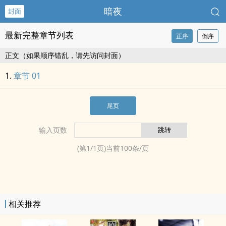
暗夜
封面
最新完整章节列表
正序
倒序
正文（如果顺序错乱，请先访问封面）
章节 01
尾页
输入页数
(第
1
/
1
页)当前
100
条/页
相关推荐