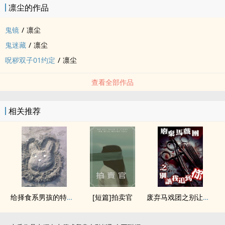
凛尘的作品
鬼镜
/
凛尘
鬼迷藏
/
凛尘
呪秽双子01约定
/
凛尘
查看全部作品
相关推荐
给择食系男孩的特制餐点
[短篇]拍卖官
废弃马戏团之别让我追上你