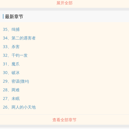
展开全部
是......
不论是人是鬼，他们目的相同，就是杀人.....
最新章节
每个人都有嫌疑，每个人都有可能，谁才是凶手?！
已完结。
35、缉捕
35之后还有三回，有兴趣看完最后三章者，麻烦连结。
34、第二的遇害者
36、逃逸 37、凶手 38、尾声
33、杀害
32、千钧一发
31、魔爪
30、破冰
29、密谋(微H)
28、两难
27、未眠
26、两人的小天地
查看全部章节