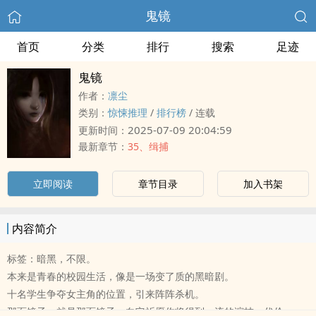
鬼镜
首页
分类
排行
搜索
足迹
鬼镜
作者：
凛尘
类别：
惊悚推理
/
排行榜
/
连载
2025-07-09 20:04:59
更新时间：
最新章节：
35、缉捕
立即阅读
章节目录
加入书架
内容简介
标签：暗黑，不限。
本来是青春的校园生活，像是一场变了质的黑暗剧。
十名学生争夺女主角的位置，引来阵阵杀机。
那面镜子，就是那面镜子，向它祈愿你将得到一流的演技，代价