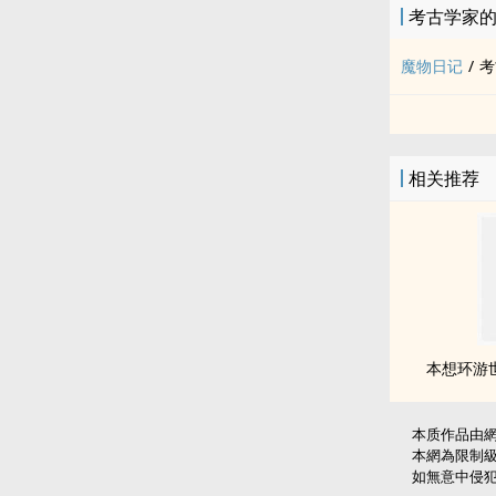
考古学家
魔物日记
/
考
相关推荐
本想环游
本质作品由
本網為限制
如無意中侵