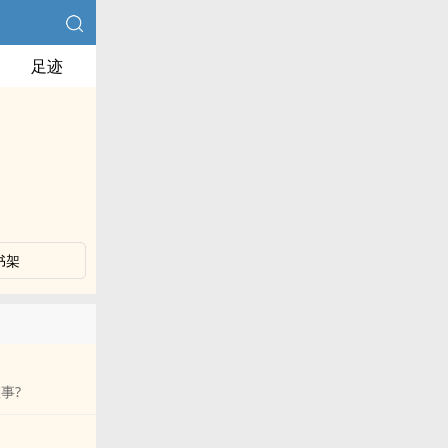
足迹
书架
事?