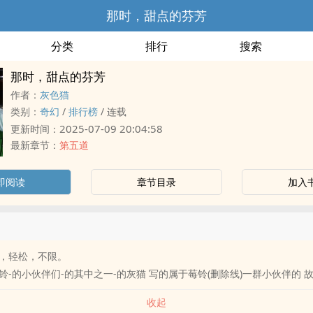
那时，甜点的芬芳
分类
排行
搜索
那时，甜点的芬芳
作者：
灰‎色‍猫‍‌
类别：
奇幻
/
排行榜
/
连载
2025-07-09 20:04:58
更新时间：
最新章节：
第五道
即阅读
章节目录
加入
，轻松，不限。
铃-的小伙伴们-的其中之一-的灰猫 写的属于莓铃(删除线)一群小伙伴的 故
收起