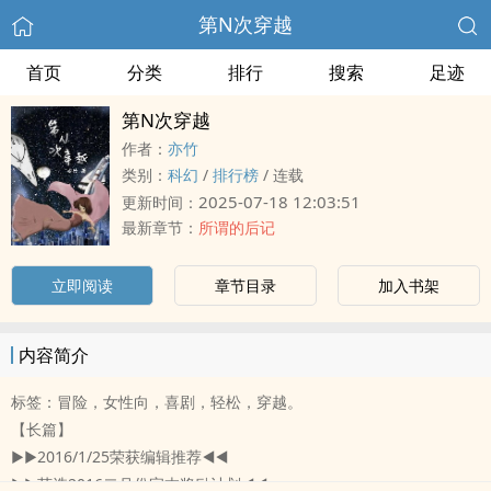
第N次穿越
首页
分类
排行
搜索
足迹
第N次穿越
作者：
亦竹
类别：
科幻
/
排行榜
/
连载
2025-07-18 12:03:51
更新时间：
最新章节：
所谓的后记
立即阅读
章节目录
加入书架
内容简介
标签：冒险，女性向，喜剧，轻松，穿越。
【长篇】
▶▶2016/1/25荣获编辑推荐◀◀
▶▶获选2016二月份完本奖励计划◀◀