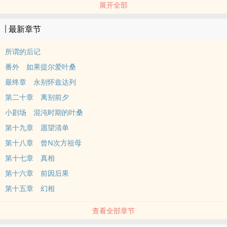
展开全部
欢迎莅临怀兹达列市，以下为穿越者旅游指南。
Welcome to HUAI TZU city, the technology society, please follow
最新章节
the guide below.
叶桑是一名不称职的穿越者，因为她在生命无数次穿越中，有大半时
所谓的后记
间都是在夫家与娘家之间徘徊。
番外 如果提尔爱叶桑
一直委屈做小媳妇的叶桑终于叛变了，决定要抛夫弃子离家出走，好
最终章 永别怀兹达列
好在异世界中闯荡！
第二十章 离别前夕
白话点的说，这是一个关于已婚妇女不小心穿错地方的故事。
✡有点重要的小公告✡
小剧场 混沌时期的叶桑
由于完本奖励的关系，4/10开始转收费啰。
第十九章 愿望清单
第十八章 曾N次方祖母
第十七章 真相
第十六章 前因后果
第十五章 幻相
查看全部章节