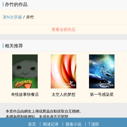
亦竹的作品
第N次穿越
/
亦竹
查看全部作品
相关推荐
奇怪故事快餐店
太空人的梦想
第一号感染星
本质作品由網友上傳或爬蟲自動抓取自互聯網。
本網為限制級網站，未成年者不可閱覽。
如無意中侵犯了您的權利，敬請聯系我們。
首页
阅读记录
搜索小说
顶部