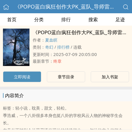
《‎‌‌P‎‌O‍‌P‌‎O‎‍蓝白疯狂创作大PK_蓝队_导师雷雷伙伴-会长的八卦记录簿》【完结】
首页
分类
排行
搜索
足迹
《‎‌‌P‎‌O‍‌P‌‎O‎‍蓝白疯狂创作大PK_蓝队_导师雷雷伙伴-会长的八卦记录簿》【完结】
作者：
夏血瞑
类别：
奇幻
/
排行榜
/
连载
2025-07-09 20:05:00
更新时间：
最新章节：
终章
立即阅读
章节目录
加入书架
内容简介
标签：轻小说，‌‎耽‎‍美‌，甜文，轻松。
季浩威，一个八卦很多本身也挺八卦的学校风云人物的神秘学生会
长。
在意外下被副会长莫卫语发现他的特殊能力——与动物交心的能力。