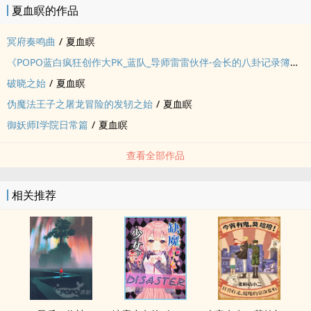
夏血瞑的作品
冥府奏鸣曲
/
夏血瞑
《‎‌‌P‎‌O‍‌P‌‎O‎‍蓝白疯狂创作大PK_蓝队_导师雷雷伙伴-会长的八卦记录簿》【完结】
破晓之始
/
夏血瞑
伪魔法王子之屠龙冒险的发轫之始
/
夏血瞑
御妖师I学院日常篇
/
夏血瞑
查看全部作品
相关推荐